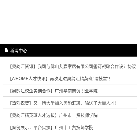
新闻中心
【奥韵汇资讯】我司与佛山艾嘉家居有限公司签订战略合作设计协议
【AiHOME人才快讯】再次走进奥韵汇精英班“设技堂”！
【奥韵汇校企实训合作】广州华南商贸职业学院
【热烈祝贺】又一所大学加入奥韵汇班，输送了大量人才！
【奥韵汇精英班人才选拔】广州市工贸技师学院
【案例展示，平台实操】广州市工贸技师学院